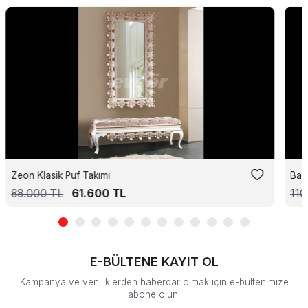
Zeon Klasik Puf Takımı
Bali
88.000
TL
61.600
TL
110
E-BÜLTENE KAYIT OL
Kampanya ve yeniliklerden haberdar olmak için e-bültenimize
abone olun!