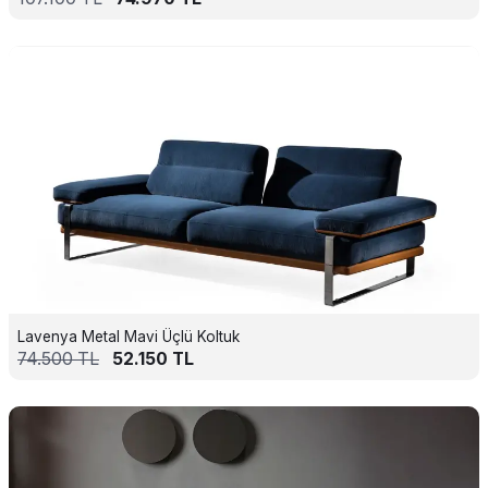
Lavenya Metal Mavi Üçlü Koltuk
74.500
TL
52.150
TL