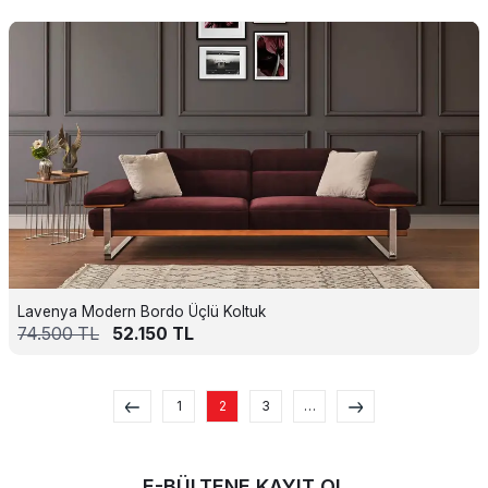
Lavenya Modern Bordo Üçlü Koltuk
74.500
TL
52.150
TL
1
2
3
…
E-BÜLTENE KAYIT OL