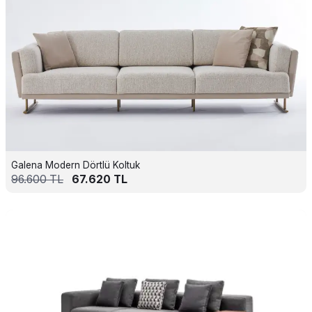
Galena Modern Dörtlü Koltuk
96.600
TL
67.620
TL