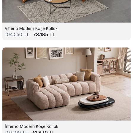
Vitterio Modern Köşe Koltuk
104.550
TL
73.185
TL
İnferno Modern Köşe Koltuk
107.100
TL
74.970
TL