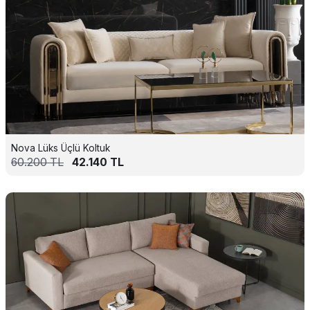
Nova Lüks Üçlü Koltuk
60.200
TL
42.140
TL