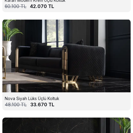
Karan Modern Krem Üçlü Koltuk
60.100
TL
42.070
TL
Nova Siyah Lüks Üçlü Koltuk
48.100
TL
33.670
TL