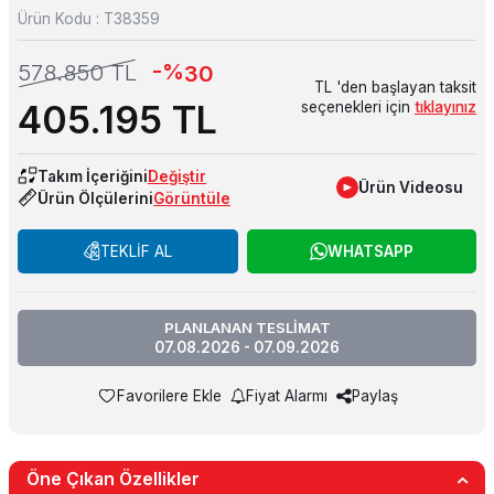
Ürün Kodu :
T38359
-%
578.850
TL
30
TL 'den başlayan taksit
405.195
TL
seçenekleri için
tıklayınız
Takım İçeriğini
Değiştir
Ürün Videosu
Ürün Ölçülerini
Görüntüle
TEKLİF AL
WHATSAPP
PLANLANAN TESLİMAT
07.08.2026 - 07.09.2026
Favorilere Ekle
Fiyat Alarmı
Paylaş
Öne Çıkan Özellikler