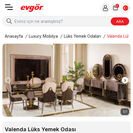
0
ARA
Anasayfa
/
Luxury Mobilya
/
Lüks Yemek Odaları
/
Valenda Lüks
1
/
7
Valenda Lüks Yemek Odası