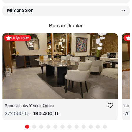
Mimara Sor
Benzer Ürünler
En İyi Fiyat
Sandra Lüks Yemek Odası
Rod
272.000
TL
190.400
TL
26