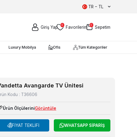
TR − TL
0
0
Giriş Yap
Favorilerim
Sepetim
Luxury Mobilya
Ofis
Tüm Kategoriler
Vandetta Avangarde TV Ünitesi
rün Kodu :
T36606
Ürün Ölçülerini
Görüntüle
FİYAT TEKLİFİ
WHATSAPP SİPARİŞ