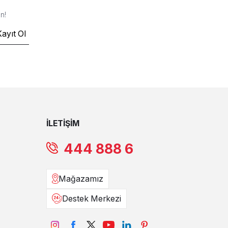
n!
Kayıt Ol
İLETİŞİM
444 888 6
Mağazamız
Destek Merkezi