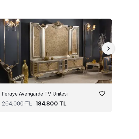
En 
Feraye Avangarde TV Ünitesi
Rabes
264.000
TL
184.800
TL
203.