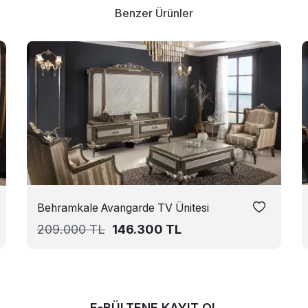
Benzer Ürünler
Behramkale Avangarde TV Ünitesi
209.000
TL
146.300
TL
E-BÜLTENE KAYIT OL