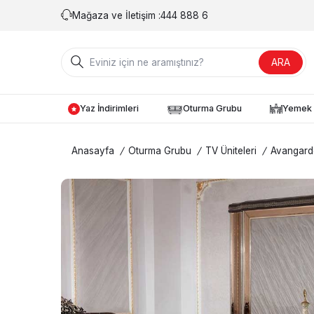
Mağaza ve İletişim :
444 888 6
ARA
Yaz İndirimleri
Oturma Grubu
Yemek 
Anasayfa
/
Oturma Grubu
/
TV Üniteleri
/
Avangarde