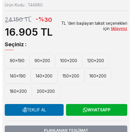
Ürün Kodu :
T44980
-%
24.150
TL
30
TL 'den başlayan taksit seçenekleri
16.905
TL
için
tıklayınız
Seçiniz :
90x190
90x200
100x200
120x200
140x190
140x200
150x200
160x200
180x200
200x200
TEKLİF AL
WHATSAPP
PLANLANAN TESLİMAT