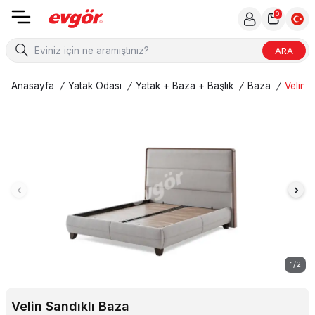
0
ARA
Anasayfa
/
Yatak Odası
/
Yatak + Baza + Başlık
/
Baza
/
Velin 
1
/
2
Velin Sandıklı Baza