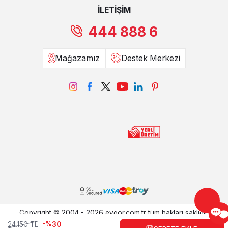
İLETİŞİM
444 888 6
Mağazamız
Destek Merkezi
Copyright © 2004 - 2026 evgor.com.tr tüm hakları saklıdır.
-%
24.150
TL
30