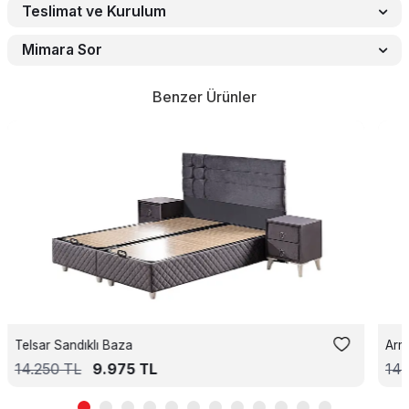
Teslimat ve Kurulum
Mimara Sor
Benzer Ürünler
Telsar Sandıklı Baza
Arm
14.250
TL
9.975
TL
14.