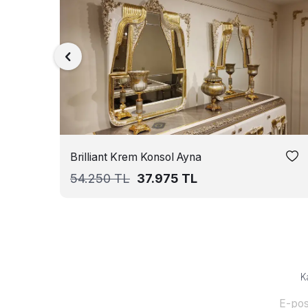
Brilliant Krem Konsol Ayna
54.250
TL
37.975
TL
K