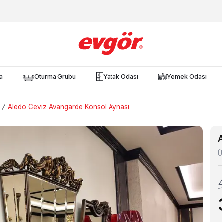
a
Oturma Grubu
Yatak Odası
Yemek Odası
/
Aledo Ceviz Avangarde Konsol Aynası
Ü