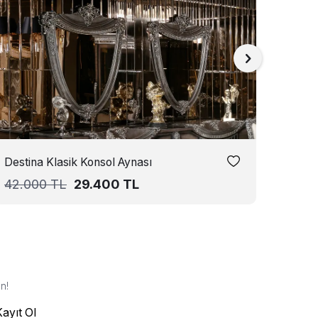
Destina Klasik Konsol Aynası
İkon 
42.000
TL
29.400
TL
30.5
n!
Kayıt Ol