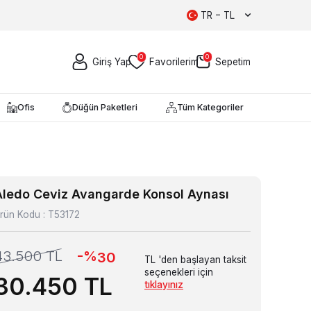
TR − TL
0
0
Giriş Yap
Favorilerim
Sepetim
Ofis
Düğün Paketleri
Tüm Kategoriler
Aledo Ceviz Avangarde Konsol Aynası
rün Kodu :
T53172
-%
43.500
TL
30
TL 'den başlayan taksit
seçenekleri için
30.450
TL
tıklayınız