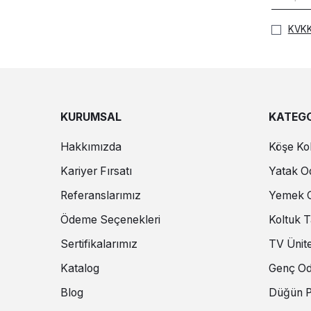
KVKK
KURUMSAL
KATEGO
Hakkımızda
Köşe Kol
Kariyer Fırsatı
Yatak Od
Referanslarımız
Yemek O
Ödeme Seçenekleri
Koltuk T
Sertifikalarımız
TV Ünite
Katalog
Genç Od
Blog
Düğün P