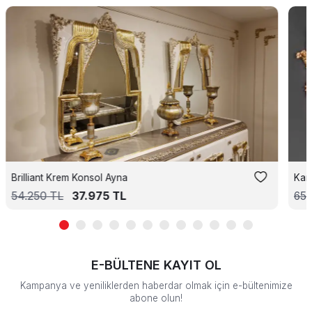
Brilliant Krem Konsol Ayna
Kam
54.250
TL
37.975
TL
65.
E-BÜLTENE KAYIT OL
Kampanya ve yeniliklerden haberdar olmak için e-bültenimize
abone olun!