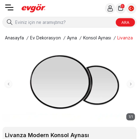
0
ARA
Anasayfa
/
Ev Dekorasyon
/
Ayna
/
Konsol Aynası
/
Livanza M
1
/
1
Livanza Modern Konsol Aynası