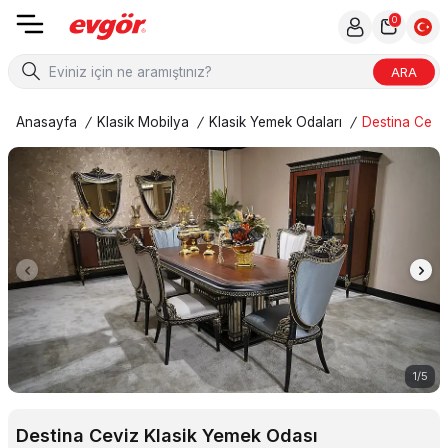
0
ARA
Anasayfa
/
Klasik Mobilya
/
Klasik Yemek Odaları
/
Destina Cevi
1
/
5
Destina Ceviz Klasik Yemek Odası