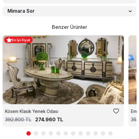
Mimara Sor
Benzer Ürünler
En İyi Fiyat
Kösem Klasik Yemek Odası
Emp
392.800
TL
274.960
TL
35