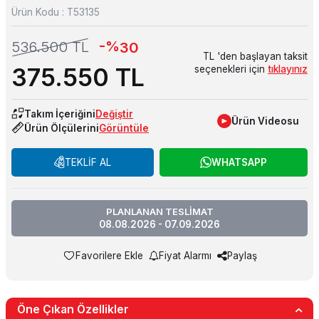
Ürün Kodu :
T53135
-%
536.500
TL
30
TL 'den başlayan taksit
375.550
TL
seçenekleri için
tıklayınız
Takım İçeriğini
Değiştir
Ürün Videosu
Ürün Ölçülerini
Görüntüle
TEKLİF AL
WHATSAPP
PLANLANAN TESLİMAT
08.08.2026 - 07.09.2026
Favorilere Ekle
Fiyat Alarmı
Paylaş
Öne Çıkan Özellikler