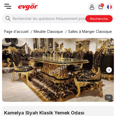
0
Recherche
Page d'accueil
/
Meuble Classique
/
Salles à Manger Classiques
1
/
8
Kamelya Siyah Klasik Yemek Odası