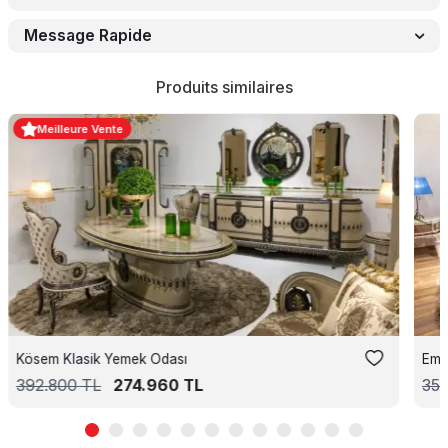
Message Rapide
Produits similaires
Meilleure Vente
Kösem Klasik Yemek Odası
Emp
392.800
TL
274.960
TL
35