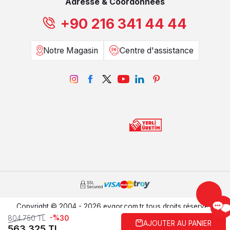
Adresse & Coordonnées
+90 216 341 44 44
Notre Magasin
Centre d'assistance
Copyright © 2004 - 2026 evgor.com.tr tous droits réservés.
-%
804.750
TL
30
AJOUTER AU PANIER
Prepared by
T
-Soft
E-Commerce
.
563.325
TL