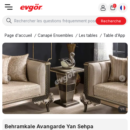
0
Recherche
Page d'accueil
/
Canapé Ensembles
/
Les tables
/
Table d'Appoi
1
/
1
Behramkale Avangarde Yan Sehpa