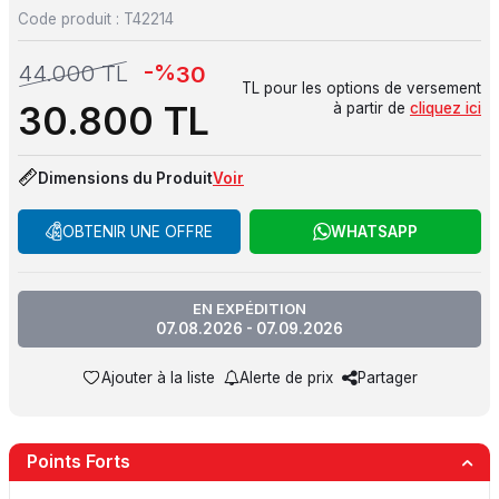
Code produit :
T42214
-%
44.000
TL
30
TL pour les options de versement
30.800
TL
à partir de
cliquez ici
Dimensions du Produit
Voir
OBTENIR UNE OFFRE
WHATSAPP
EN EXPÉDITION
07.08.2026 - 07.09.2026
Ajouter à la liste
Alerte de prix
Partager
Points Forts