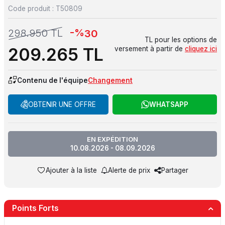
Code produit :
T50809
-%
298.950
TL
30
TL pour les options de
209.265
TL
versement à partir de
cliquez ici
Contenu de l'équipe
Changement
OBTENIR UNE OFFRE
WHATSAPP
EN EXPÉDITION
10.08.2026 - 08.09.2026
Ajouter à la liste
Alerte de prix
Partager
Points Forts