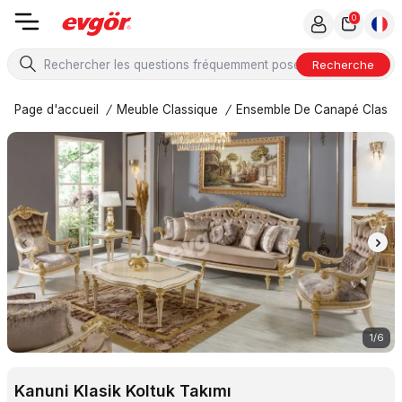
0
Recherche
Page d'accueil
/
Meuble Classique
/
Ensemble De Canapé Classi
1
/
6
Kanuni Klasik Koltuk Takımı