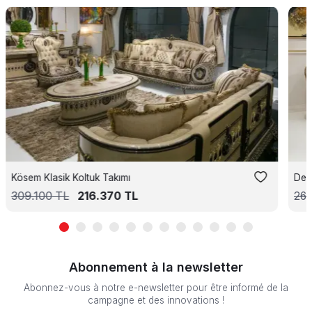
Kösem Klasik Koltuk Takımı
Def
309.100
TL
216.370
TL
26
Abonnement à la newsletter
Abonnez-vous à notre e-newsletter pour être informé de la
campagne et des innovations !