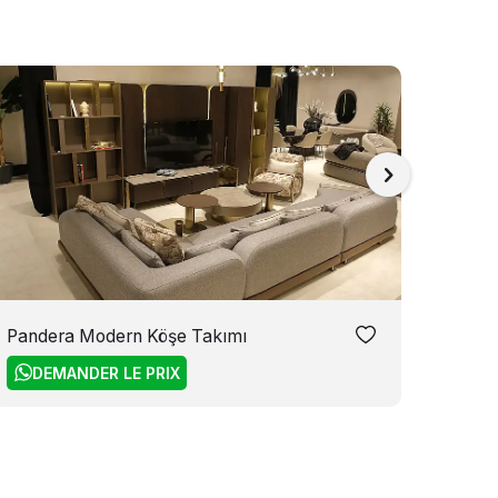
Pandera Modern Köşe Takımı
Teddy
171.
DEMANDER LE PRIX