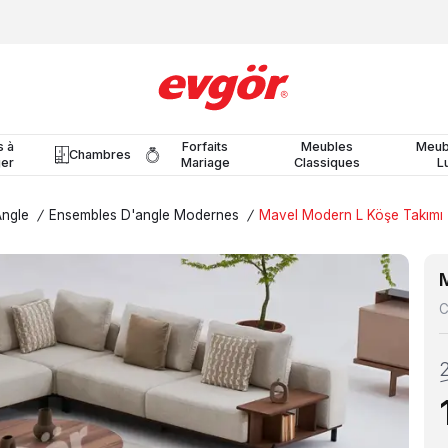
s à
Forfaits
Meubles
Meub
Chambres
er
Mariage
Classiques
L
Angle
/
Ensembles D'angle Modernes
/
Mavel Modern L Köşe Takımı
C