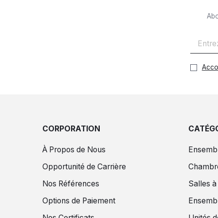
Abo
Acco
CORPORATION
CATÉGO
À Propos de Nous
Ensembl
Opportunité de Carrière
Chambr
Nos Références
Salles 
Options de Paiement
Ensembl
Nos Certificats
Unités d