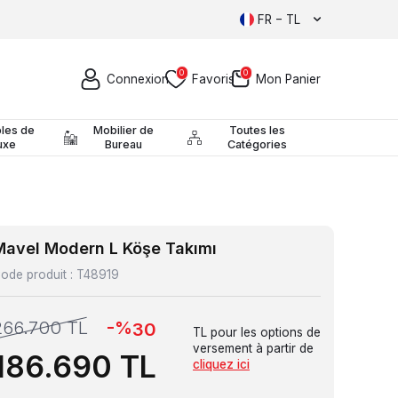
FR − TL
0
0
Connexion
Favoris
Mon Panier
les de
Mobilier de
Toutes les
uxe
Bureau
Catégories
Mavel Modern L Köşe Takımı
ode produit :
T48919
-%
266.700
TL
30
TL pour les options de
versement à partir de
186.690
TL
cliquez ici