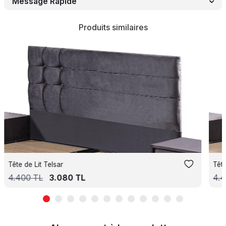
Message Rapide
Produits similaires
Tête de Lit Telsar
Têt
4.400
TL
3.080
TL
4.