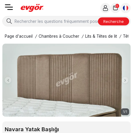
0
Recherche
Page d'accueil
/
Chambres à Coucher
/
Lits & Têtes de lit
/
Tête d
1
/
1
Navara Yatak Başlığı