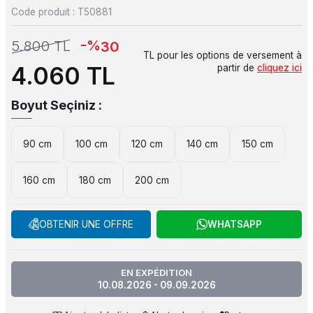
Code produit :
T50881
-%
5.800
TL
30
TL pour les options de versement à
4.060
TL
partir de
cliquez ici
Boyut Seçiniz :
90 cm
100 cm
120 cm
140 cm
150 cm
160 cm
180 cm
200 cm
OBTENIR UNE OFFRE
WHATSAPP
EN EXPÉDITION
10.08.2026 - 09.09.2026