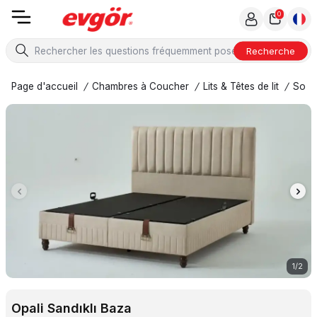
0
Recherche
Page d'accueil
/
Chambres à Coucher
/
Lits & Têtes de lit
/
Somm
1
/
2
Opali Sandıklı Baza