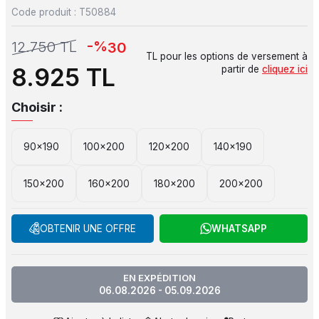
Code produit :
T50884
-%
12.750
TL
30
TL pour les options de versement à
8.925
TL
partir de
cliquez ici
Choisir :
90x190
100x200
120x200
140x190
150x200
160x200
180x200
200x200
OBTENIR UNE OFFRE
WHATSAPP
EN EXPÉDITION
06.08.2026 - 05.09.2026