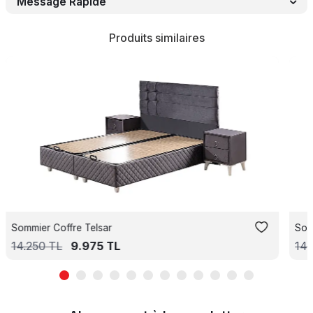
Message Rapide
Produits similaires
Sommier Coffre Telsar
Som
14.250
TL
9.975
TL
14.