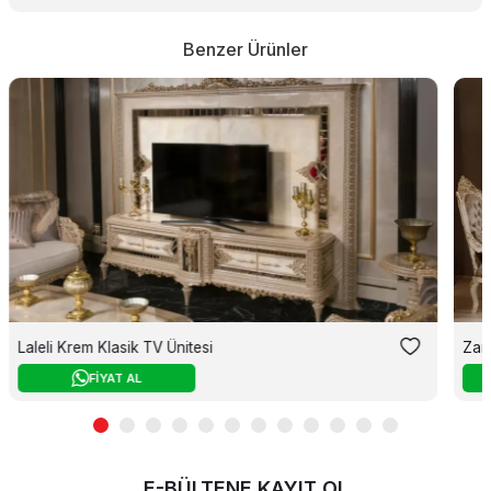
Benzer Ürünler
Laleli Krem Klasik TV Ünitesi
Zar
FİYAT AL
E-BÜLTENE KAYIT OL