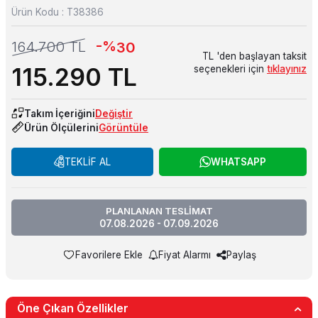
Ürün Kodu :
T38386
-%
164.700
TL
30
TL 'den başlayan taksit
115.290
TL
seçenekleri için
tıklayınız
Takım İçeriğini
Değiştir
Ürün Ölçülerini
Görüntüle
TEKLİF AL
WHATSAPP
PLANLANAN TESLİMAT
07.08.2026 - 07.09.2026
Favorilere Ekle
Fiyat Alarmı
Paylaş
Öne Çıkan Özellikler