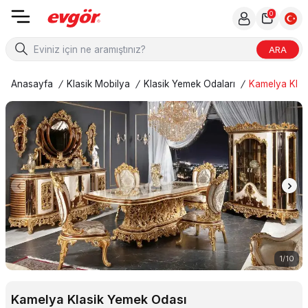
0
ARA
Anasayfa
/
Klasik Mobilya
/
Klasik Yemek Odaları
/
Kamelya Klas
1
/
10
Kamelya Klasik Yemek Odası