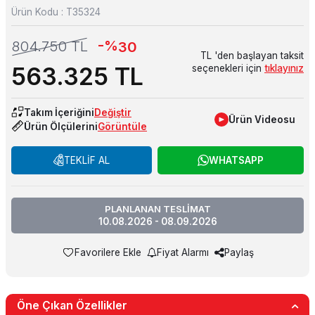
Ürün Kodu :
T35324
-%
804.750
TL
30
TL 'den başlayan taksit
563.325
TL
seçenekleri için
tıklayınız
Takım İçeriğini
Değiştir
Ürün Videosu
Ürün Ölçülerini
Görüntüle
TEKLİF AL
WHATSAPP
PLANLANAN TESLİMAT
10.08.2026 - 08.09.2026
Favorilere Ekle
Fiyat Alarmı
Paylaş
Öne Çıkan Özellikler