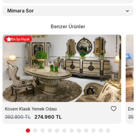
Mimara Sor
Benzer Ürünler
En İyi Fiyat
Kösem Klasik Yemek Odası
Emp
392.800
TL
274.960
TL
35