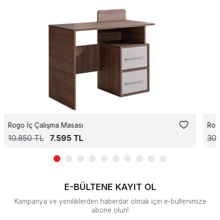
Rogo İç Çalışma Masası
Rog
10.850
TL
7.595
TL
30
E-BÜLTENE KAYIT OL
Kampanya ve yeniliklerden haberdar olmak için e-bültenimize
abone olun!