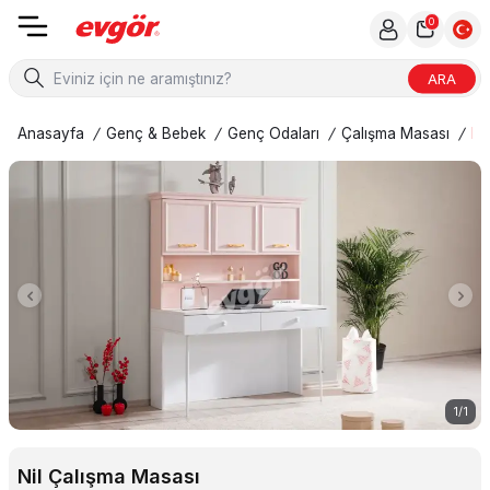
0
ARA
Anasayfa
/
Genç & Bebek
/
Genç Odaları
/
Çalışma Masası
/
Ni
1
/
1
Nil Çalışma Masası