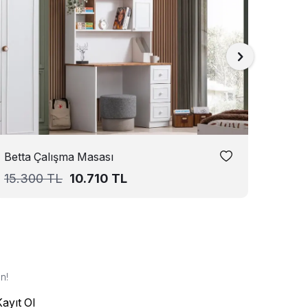
Betta Çalışma Masası
Bront
15.300
TL
10.710
TL
19.6
n!
Kayıt Ol