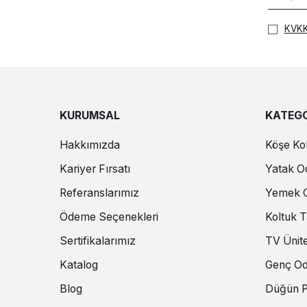
KVKK
KURUMSAL
KATEGO
Hakkımızda
Köşe Kol
Kariyer Fırsatı
Yatak Od
Referanslarımız
Yemek O
Ödeme Seçenekleri
Koltuk T
Sertifikalarımız
TV Ünite
Katalog
Genç Od
Blog
Düğün P