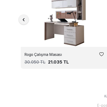
Rogo Çalışma Masası
30.050
TL
21.035
TL
K