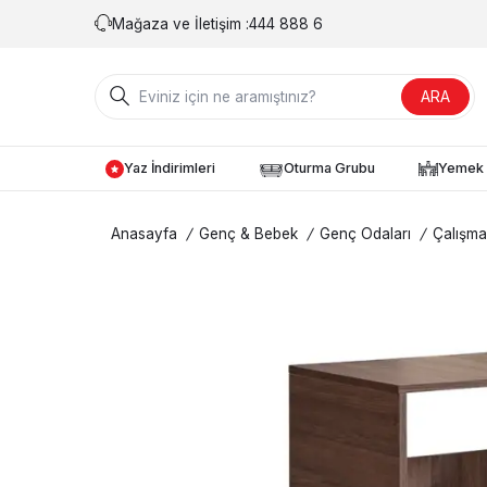
Mağaza ve İletişim :
444 888 6
ARA
Yaz İndirimleri
Oturma Grubu
Yemek 
Anasayfa
/
Genç & Bebek
/
Genç Odaları
/
Çalışma