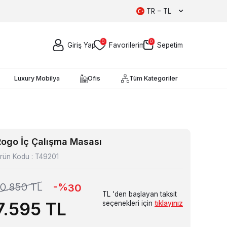
TR − TL
0
0
Giriş Yap
Favorilerim
Sepetim
Luxury Mobilya
Ofis
Tüm Kategoriler
Rogo İç Çalışma Masası
rün Kodu :
T49201
-%
10.850
TL
30
TL 'den başlayan taksit
7.595
TL
seçenekleri için
tıklayınız