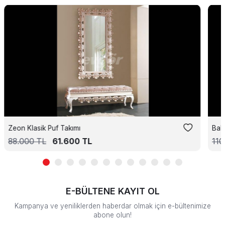
Zeon Klasik Puf Takımı
Bali
88.000
TL
61.600
TL
110
E-BÜLTENE KAYIT OL
Kampanya ve yeniliklerden haberdar olmak için e-bültenimize
abone olun!