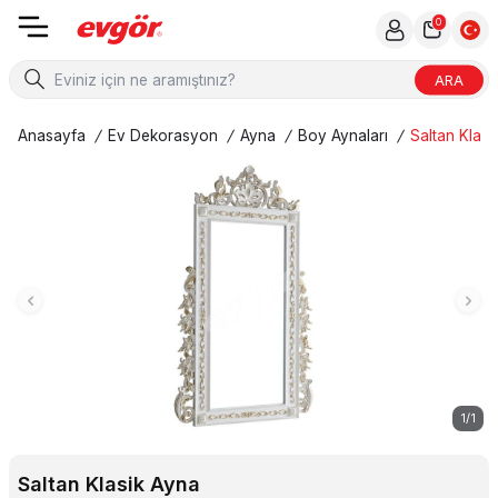
0
ARA
Anasayfa
/
Ev Dekorasyon
/
Ayna
/
Boy Aynaları
/
Saltan Klasi
1
/
1
Saltan Klasik Ayna