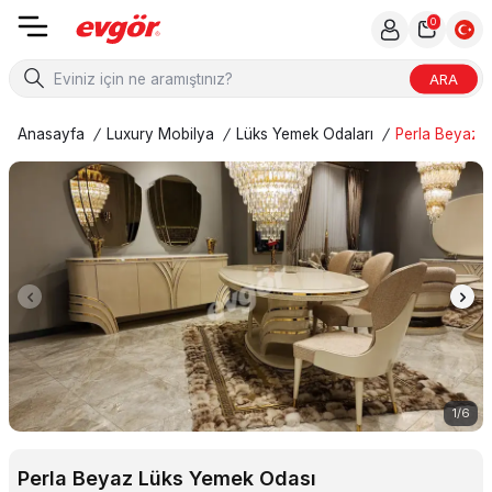
0
ARA
Anasayfa
/
Luxury Mobilya
/
Lüks Yemek Odaları
/
Perla Beyaz 
1
/
6
Perla Beyaz Lüks Yemek Odası