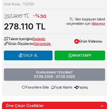
Ürün Kodu :
T52120
-%
397.300
TL
30
TL 'den başlayan taksit
278.110
TL
seçenekleri için
tıklayınız
Takım İçeriğini
Değiştir
Ürün Videosu
Ürün Ölçülerini
Görüntüle
TEKLİF AL
WHATSAPP
PLANLANAN TESLİMAT
07.08.2026 - 07.09.2026
Favorilere Ekle
Fiyat Alarmı
Paylaş
Öne Çıkan Özellikler