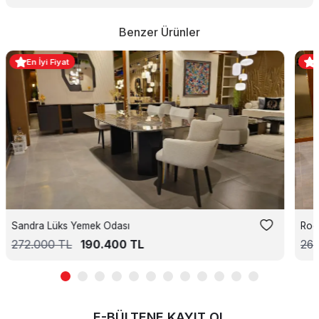
Benzer Ürünler
En İyi Fiyat
Sandra Lüks Yemek Odası
Rod
272.000
TL
190.400
TL
26
E-BÜLTENE KAYIT OL