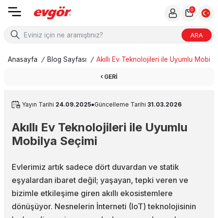
0
ARA
Anasayfa
/
Blog Sayfası
/
Akıllı Ev Teknolojileri ile Uyumlu Mobil
GERI
Yayın Tarihi
24.09.2025
●
Güncelleme Tarihi
31.03.2026
Akıllı Ev Teknolojileri ile Uyumlu
Mobilya Seçimi
Evlerimiz artık sadece dört duvardan ve statik
eşyalardan ibaret değil; yaşayan, tepki veren ve
bizimle etkileşime giren akıllı ekosistemlere
dönüşüyor. Nesnelerin İnterneti (IoT) teknolojisinin