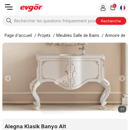
0
Recherche
Page d'accueil
/
Projets
/
Meubles Salle de Bains
/
Armoire de To
1
/
1
Alegna Klasik Banyo Alt