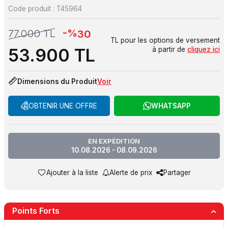
Code produit :
T45964
-%
77.000
TL
30
TL pour les options de versement
53.900
TL
à partir de
cliquez ici
Dimensions du Produit
Voir
OBTENIR UNE OFFRE
WHATSAPP
EN EXPÉDITION
10.08.2026 - 08.09.2026
Ajouter à la liste
Alerte de prix
Partager
Points Forts