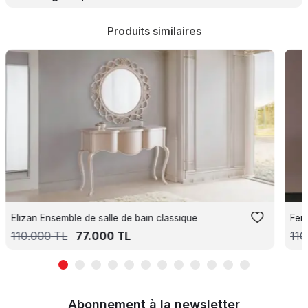
Produits similaires
Elizan Ensemble de salle de bain classique
Fen
110.000
TL
77.000
TL
110
Abonnement à la newsletter