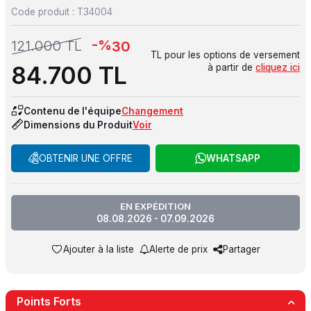
Code produit :
T34004
-%
121.000
TL
30
TL pour les options de versement
84.700
TL
à partir de
cliquez ici
Contenu de l'équipe
Changement
Dimensions du Produit
Voir
OBTENIR UNE OFFRE
WHATSAPP
EN EXPÉDITION
08.08.2026 - 07.09.2026
Ajouter à la liste
Alerte de prix
Partager
Points Forts