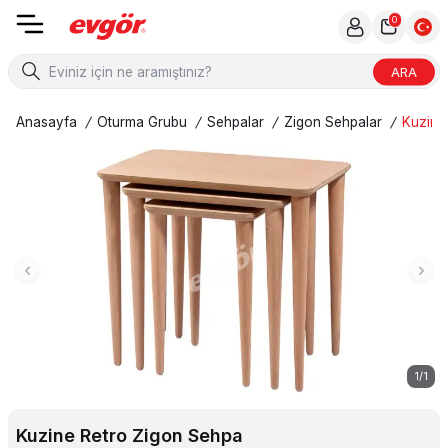
0
ARA
Anasayfa
/
Oturma Grubu
/
Sehpalar
/
Zigon Sehpalar
/
Kuzine
1
/
1
Kuzine Retro Zigon Sehpa