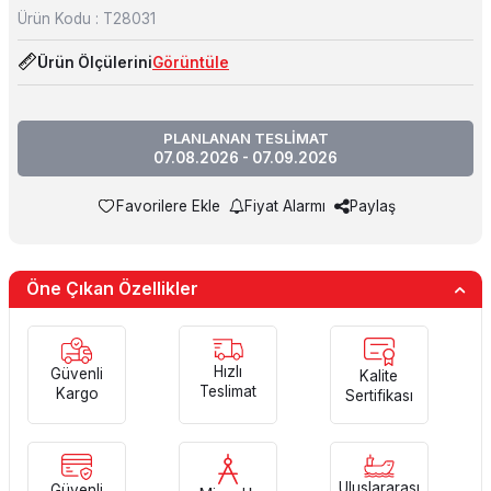
Ürün Kodu :
T28031
Ürün Ölçülerini
Görüntüle
PLANLANAN TESLİMAT
07.08.2026 - 07.09.2026
Favorilere Ekle
Fiyat Alarmı
Paylaş
Öne Çıkan Özellikler
Hızlı
Güvenli
Kalite
Teslimat
Kargo
Sertifikası
Uluslararası
Güvenli