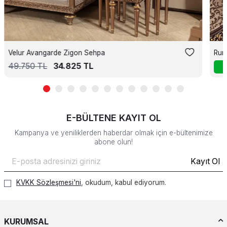
Velur Avangarde Zigon Sehpa
Rum
49.750
TL
34.825
TL
E-BÜLTENE KAYIT OL
Kampanya ve yeniliklerden haberdar olmak için e-bültenimize
abone olun!
Kayıt Ol
KVKK Sözleşmesi'ni
, okudum, kabul ediyorum.
KURUMSAL