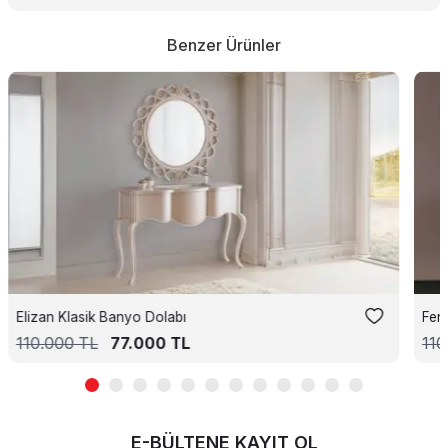
Benzer Ürünler
Elizan Klasik Banyo Dolabı
Fen
110.000
TL
77.000
TL
110
E-BÜLTENE KAYIT OL