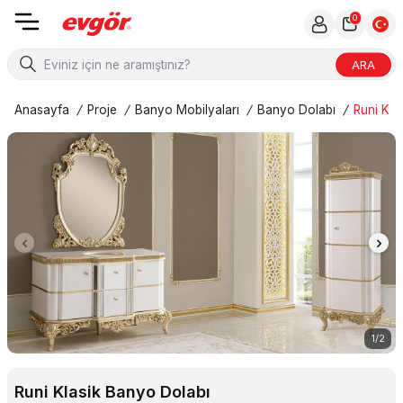
0
ARA
Anasayfa
/
Proje
/
Banyo Mobilyaları
/
Banyo Dolabı
/
Runi Kla
1
/
2
Runi Klasik Banyo Dolabı